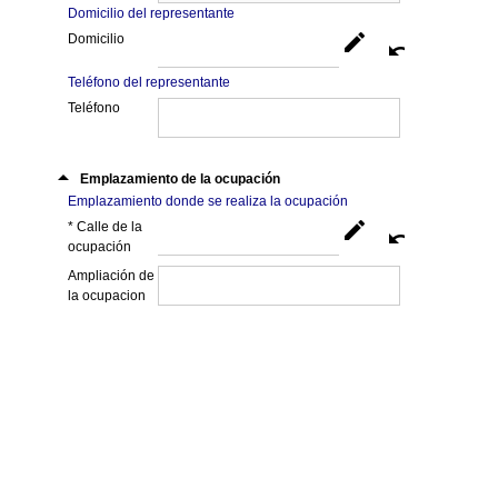
Domicilio del representante
edit
Domicilio
undo
Teléfono del representante
Teléfono
arrow_drop_up
Emplazamiento de la ocupación
Emplazamiento donde se realiza la ocupación
edit
* Calle de la
undo
ocupación
Ampliación de
la ocupacion