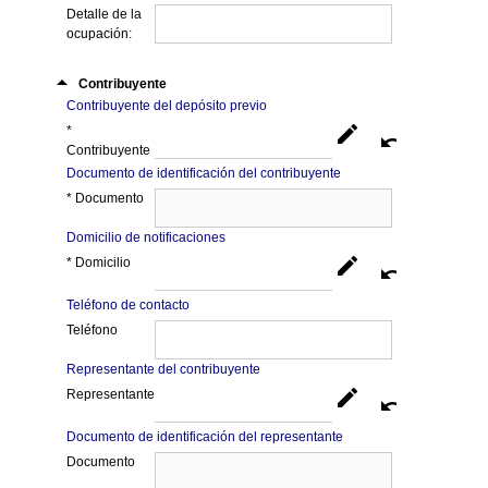
Detalle de la
ocupación:
arrow_drop_up
Contribuyente
Contribuyente del depósito previo
edit
*
undo
Contribuyente
Documento de identificación del contribuyente
* Documento
Domicilio de notificaciones
edit
* Domicilio
undo
Teléfono de contacto
Teléfono
Representante del contribuyente
edit
Representante
undo
Documento de identificación del representante
Documento