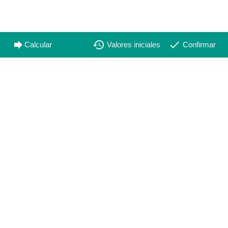
forward
restore
done
Calcular
Valores iniciales
Confirmar